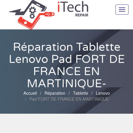
Toggl
navig
Réparation Tablette
Lenovo Pad FORT DE
FRANCE EN
MARTINIQUE-
Accueil
Réparation
Tablette
Lenovo
Pad FORT DE FRANCE EN MARTINIQUE-